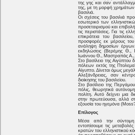
της γης και σαν αντάλλαγμ
της, με τη μορφή χρημάτων
βασιλιά.
Οι σχέσεις του βασιλιά προ
εσωτερικό των ελληνιστικ
προσεταιρισμού και επιβολή
τις περιστάσεις. Για τις ε
επικράτεια του βασιλείου
προσφορές εκ μέρους του
ανάληψη δημοσίων έργων,
εκδηλώσεις (Βερέμης Θ., 
Ιωάννου Θ., Μαστραπάς Α., 
Στο βασίλειο της Αιγύπτου
πόλεων εκτός της Πτολεμαΐ
Αίγυπτο. Δίνεται όμως μεγά
Αλεξάνδρειας, σαν κέντρ
διοίκησης του βασιλείου.
Στο βασίλειο της Περγάμο
πόλις, θεωρητικά αυτόνομη
πολίτη. Αυτό δείχνει μια δ
στην πρωτεύουσα, αλλά στ
εξουσία του ηγεμόνα (Moss?
Επίλογος
Μέσα από την σύντομη
εντοπίσουμε τις μεταβολέ
κρατών του ελληνιστικού κ