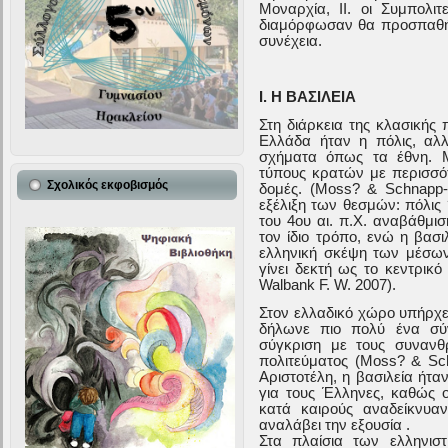
Μοναρχία, ΙΙ. οι Συμπολιτε
διαμόρφωσαν θα προσπαθή
συνέχεια.
Ι. Η ΒΑΣΙΛΕΙΑ
Στη διάρκεια της κλασικής 
Ελλάδα ήταν η πόλις, αλ
σχήματα όπως τα έθνη. Μ
τύπους κρατών με περισσότ
Σχολικός εκφοβισμός
δομές. (Moss? & Schnapp-
εξέλιξη των θεσμών: πόλις
του 4ου αι. π.Χ. αναβάθμι
τον ίδιο τρόπο, ενώ η βασι
ελληνική σκέψη των μέσων 
γίνει δεκτή ως το κεντρικ
Walbank F. W. 2007).
Στον ελλαδικό χώρο υπήρχε
δήλωνε πιο πολύ ένα σύ
σύγκριση με τους συναν
πολιτεύματος (Moss? & Sch
Αριστοτέλη, η βασιλεία ήτα
για τους Έλληνες, καθώς ο
κατά καιρούς αναδείκνυαν
αναλάβει την εξουσία .
Στα πλαίσια των ελληνισ