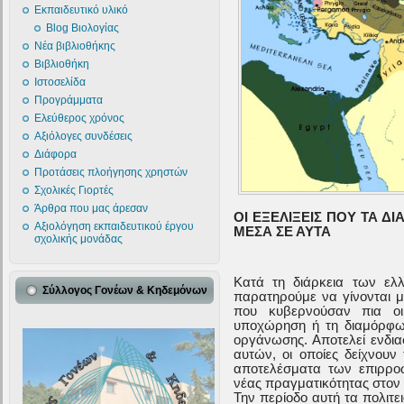
Εκπαιδευτικό υλικό
Blog Βιολογίας
Νέα βιβλιοθήκης
Βιβλιοθήκη
Ιστοσελίδα
Προγράμματα
Ελεύθερος χρόνος
Αξιόλογες συνδέσεις
Διάφορα
Προτάσεις πλοήγησης χρηστών
Σχολικές Γιορτές
Άρθρα που μας άρεσαν
OI ΕΞΕΛΙΞΕΙΣ ΠΟΥ ΤΑ 
Αξιολόγηση εκπαιδευτικού έργου
ΜΕΣΑ ΣΕ ΑΥΤΑ
σχολικής μονάδας
Κατά τη διάρκεια των ελλ
Σύλλογος Γονέων & Κηδεμόνων
παρατηρούμε να γίνονται μ
που κυβερνούσαν πια οι
υποχώρηση ή τη διαμόρφω
οργάνωσης. Αποτελεί ενδι
αυτών, οι οποίες δείχνουν
αποτελέσματα των επιρρο
νέας πραγματικότητας στον 
Την περίοδο αυτή τα πολιτε