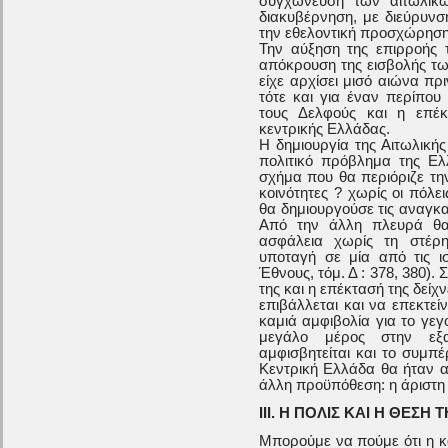
συγχώνευση των αιτωλικ
διακυβέρνηση, με διεύρυνσ
την εθελοντική προσχώρηση
Την αύξηση της επιρροής τ
απόκρουση της εισβολής τω
είχε αρχίσει μισό αιώνα π
τότε και για έναν περίπου
τους Δελφούς και η επέκ
κεντρικής Ελλάδας.
Η δημιουργία της Αιτωλική
πολιτικό πρόβλημα της Ελ
σχήμα που θα περιόριζε τη
κοινότητες ? χωρίς οι πόλε
θα δημιουργούσε τις αναγκα
Από την άλλη πλευρά θα 
ασφάλεια χωρίς τη στέρ
υποταγή σε μία από τις ισ
Έθνους, τόμ. Δ : 378, 380).
της και η επέκτασή της δείχ
επιβάλλεται και να επεκτεί
καμιά αμφιβολία για το γεγ
μεγάλο μέρος στην εξ
αμφισβητείται και το συμπ
Κεντρική Ελλάδα θα ήταν α
άλλη προϋπόθεση: η άριστη 
ΙΙΙ. Η ΠΟΛΙΣ ΚΑΙ Η ΘΕΣ
Μπορούμε να πούμε ότι η κ