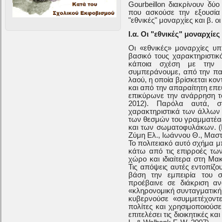
Gourbeillon διακρίνουν δύ
που ασκούσε την εξουσία 
"εθνικές" μοναρχίες και β. 
Ι.α. Οι "εθνικές" μοναρχίες
Οι «εθνικές» μοναρχίες 
βασικό τους χαρακτηριστικ
κάποια σχέση με την β
συμπεράνουμε, από την πα
λαού, η οποία βρίσκεται κο
και από την απαραίτητη επε
επικύρωνε την ανάρρηση το
2012). Παρόλα αυτά, σ
χαρακτηριστικά των άλλων 
των θεσμών του γραμματέας
και των σωματοφυλάκων. (Β
Ζύμη Ελ., Ιωάννου Θ., Μαστρ
Το πολιτειακό αυτό σχήμα 
κάτω από τις επιρροές τω
χώρο και ιδιαίτερα στη Μακ
Τις απόψεις αυτές εντοπίζο
βάση την εμπειρία του σ
προέβαινε σε διάκριση α
«κληρονομική συνταγματική
κυβερνούσε «συμμετέχοντ
πολίτες και χρησιμοποιούσε
επιτελέσει τις διοικητικές κ