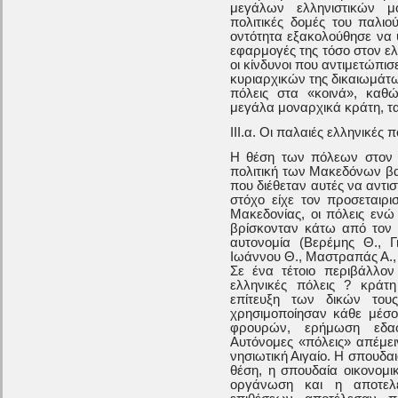
μεγάλων ελληνιστικών μ
πολιτικές δομές του παλιο
οντότητα εξακολούθησε να 
εφαρμογές της τόσο στον ε
οι κίνδυνοι που αντιμετώπ
κυριαρχικών της δικαιωμάτω
πόλεις στα «κοινά», καθ
μεγάλα μοναρχικά κράτη, τ
ΙΙΙ.α. Οι παλαιές ελληνικές π
Η θέση των πόλεων στον 
πολιτική των Μακεδόνων βα
που διέθεταν αυτές να αντι
στόχο είχε τον προσεταιρι
Μακεδονίας, οι πόλεις ενώ
βρίσκονταν κάτω από τον έ
αυτονομία (Βερέμης Θ., Γ
Ιωάννου Θ., Μαστραπάς Α., 
Σε ένα τέτοιο περιβάλλον
ελληνικές πόλεις ? κράτ
επίτευξη των δικών τους
χρησιμοποίησαν κάθε μέσο:
φρουρών, ερήμωση εδαφ
Αυτόνομες «πόλεις» απέμει
νησιωτική Αιγαίο. Η σπουδαι
θέση, η σπουδαία οικονομι
οργάνωση και η αποτελε