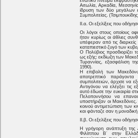
ενωτικό πνεύμα εκφράστηκε 
Αιτωλία, Αρκαδία, Μεσσηνί
ίδρυση των δύο μεγάλων ε
Συμπολιτείας. (Τσιμπουκίδης
ΙΙ.α. Οι εξελίξεις που οδήγ
Οι λόγοι στους οποίους οφε
ήταν κυρίως οι άθλιες συ
υπέφεραν από τις διαρκείς
καταπιεστικό ζυγό των κυβ
Ο Πολύβιος προσδιορίζει τ
ως εξής: εκδίωξη των Μακε
Τυραννίας, εξασφάλιση τη
1990).
Η επιβολή των Μακεδόνω
αποτρεπτικό παράγοντα
συμπολιτειών, άρχισε να εξ
Αντιγόνου να ελέγξει τις ε
αυτό έδωσε την ευκαιρία στ
Πελοποννήσου να επανασ
υποστήριζαν οι Μακεδόνες
κοινού αντιμετώπιση των κ
και φάνταζε σαν η μοναδική
ΙΙ.β. Οι εξελίξεις που οδήγη
Η γρήγορη ανάπτυξη της Α
Φιλίππου Β΄ στην Ελλάδ