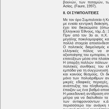
βουνών, των ποταμών, τω
Ασίας. (Faure, 1997).
ΙΙ. ΟΙ ΣΥΜΠΟΛΙΤΕΙΕΣ
Με τον όρο Συμπολιτεία ή 
με ενιαία κεντρική διοίκηση
έχει ίσα δικαιώματα (όπω
Ελληνικού Έθνους, τόμ. Δ : 3
Πριν από τον 3ο αι. π.Χ.
μεγάλης ποικιλομορφίας κ
πολλά στοιχεία αποσύνδεση
Ο πολιτικός διαμελισμός 
ελληνικές πόλεις να αν
αξιοποίησης του εμπορίου, τ
επιτεύξεων μέσα στα πλαίσ
Η ύπαρξη πολλών πόλεων στ
πολιτικές συνθήκες του 
εμπόδιο για τη συγχώνευσή τ
και κοινούς θεσμούς. Οι δ
μόνο των πολυάριθμων αν
μικρές εδαφικές περιοχέ
ανάπτυξης του πληθυσμού
έπαιζαν ως ένα βαθμό αποσυ
Η μακεδονική αντίδραση στ
μέτρα για να διαλυθούν τ
των αντιφρονούντων κ
περισσότερο την ανάγκη 