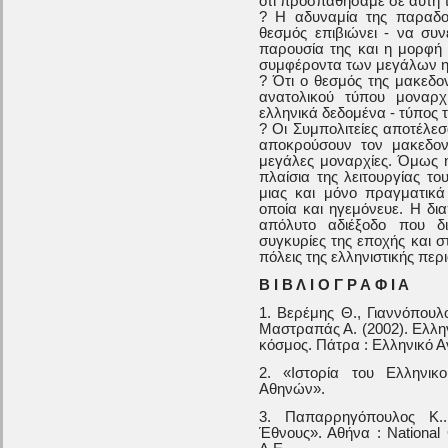
ότι προσπαθήσαμε σε αυτή τ
? Η αδυναμία της παραδο
θεσμός επιβιώνει - να συν
παρουσία της και η μορφή τ
συμφέροντα των μεγάλων η
? Ότι ο θεσμός της μακεδον
ανατολικού τύπου μοναρχ
ελληνικά δεδομένα - τύπος 
? Οι Συμπολιτείες αποτέλε
αποκρούσουν τον μακεδονι
μεγάλες μοναρχίες. Όμως 
πλαίσια της λειτουργίας τ
μιας και μόνο πραγματικ
οποία και ηγεμόνευε. Η δι
απόλυτο αδιέξοδο που δ
συγκυρίες της εποχής και 
πόλεις της ελληνιστικής περ
Β Ι Β Λ Ι Ο Γ Ρ Α Φ Ι Α
1. Βερέμης Θ., Γιαννόπουλ
Μαστραπάς Α. (2002). Ελλην
κόσμος. Πάτρα : Ελληνικό Α
2. «Ιστορία του Ελληνικ
Αθηνών».
3. Παπαρρηγόπουλος Κ.. 
Έθνους». Αθήνα : National