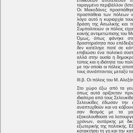
επιθέσεων αποτέλεσαν π
ταραγμένο περιβάλλον (Ιστορ
Οι Μακεδόνες προσπάθησ
προσπάθεια των πόλεων να
λόγο αυτό η κυριαρχία του
δράση της Αιτωλικής και τ
Συμπολιτειών οι πόλεις είχ
κοινής αντιμετώπισης του Μ
Όμως, όπως φάνηκε στην
δραστηριότητα που επέδειξα
δεν κατέληγε ποτέ σε κά
επιβιώσει ένα πολιτικό σύσ
αλλά στην ουσία η δημοκρα
τύπος και η ιδιότητα του πολ
με την οποία οι πόλεις απο
τους συνάπτοντας μεταξύ το
ΙΙΙ.β. Οι πόλεις του Μ. Αλε
Στο χώρο έξω από τα γεωγ
όπως αυτά ορίζονταν πριν
ιδιαίτερα από τους Σελευκί
Σελευκίδες έδωσαν την 
αναπτυχθούν και να κόβουν 
σαν θεσμός με τα χαρ
εξακολουθούσε να λειτουργ
χρόνων, αυτάρκης με δικ
εξωτερικής της πολιτικής. Ε
κατακτήσει τη γη και την κα