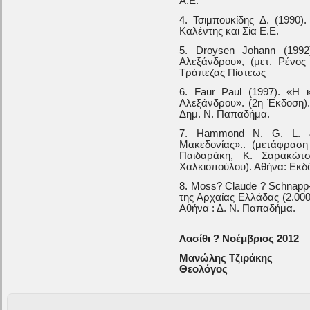
Α.Ε.
4. Τσιμπουκίδης Δ. (1990)
Καλέντης και Σία Ε.Ε.
5. Droysen Johann (1992
Αλεξάνδρου», (μετ. Ρένος
Τράπεζας Πίστεως
6. Faur Paul (1997). «Η
Αλεξάνδρου». (2η Έκδοση).
Δημ. Ν. Παπαδήμα.
7. Hammond Ν. G. L. & 
Μακεδονίας».. (μετάφρασ
Παιδαράκη, Κ. Σαρακώτσ
Χαλκιοπούλου). Αθήνα: Εκδό
8. Moss? Claude ? Schnapp-G
της Αρχαίας Ελλάδας (2.000
Αθήνα : Δ. Ν. Παπαδήμα.
Λασίθι ? Νοέμβριος 2012
Μανώλης Τζιράκης
Θεολόγος