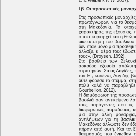
L. & Walbank F. W. 2007).
Ι.β. Οι προσωπικές μοναρχ
Στις προσωπικές μοναρχίες
πρωτόγνωρων για το θεσμό
στη Μακεδονία. Τα στοιχ
χαρακτήρας της εξουσίας, 
οποία κυριαρχεί και η θεώ
οικειοποίηση του βασιλικού
δεν ήταν μόνο μια προσθήκη
άλλαξε, κι αέρα τους έδωσε
τους». (Droysen, 1992).
Στο βασίλειο των Σελευκ
ασκούσε εξουσία απόλυτ
στρατηγών. Στους Λαγίδες, 
τον Ε΄, κανένας Λαγίδης βα
ούτε φόρεσε το στέμμα, στ
πολύ καλά να παραβληθεί
Gourbeillon, 2012).
Η διαμόρφωση της προσωπικ
βασιλιά σαν αντικείμενο λ
τους παράγοντες που τις
διαφορετικές παραδόσεις, 
μια στην άλλη μοναρχία
αντιλήψεων για τη βασιλι
Μακεδόνες άλλωστε δεν έδω
πήραν από αυτή. Και τονίζ
θαυμασμός που ένιωθαν οι