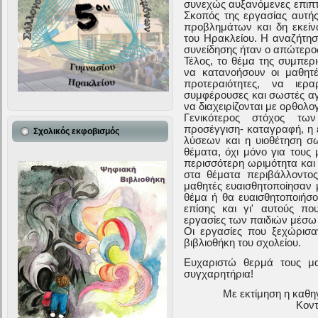
συνεχώς αυξανόμενες επιπτ
Σκοπός της εργασίας αυτή
προβλημάτων και δη εκείν
του Ηρακλείου. Η αναζήτησ
συνείδησης ήταν ο απώτερο
Τέλος, το θέμα της συμπερ
να κατανοήσουν οι μαθητ
προτεραιότητες, να ιερ
συμφέρουσες και σωστές αγ
να διαχειρίζονται με ορθολο
Γενικότερος στόχος τ
προσέγγιση- καταγραφή, η 
Σχολικός εκφοβισμός
λύσεων και η υιοθέτηση 
θέματα, όχι μόνο για τους
περισσότερη ωριμότητα και 
στα θέματα περιβάλλοντος,
μαθητές ευαισθητοποίησαν 
θέμα ή θα ευαισθητοποιήσο
επίσης και γι' αυτούς π
εργασίες των παιδιών μέσω 
Οι εργασίες που ξεχώρισαν
βιβλιοθήκη του σχολείου.
Ευχαριστώ θερμά τους μα
συγχαρητήρια!
Με εκτίμηση η καθη
Κον