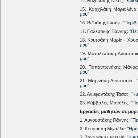
14. Βαξεβάνης Νίκος:
"Κυκλ
15. Καρχιλάκη Μαριαλένα:
μου"
16. Βεϊσάκης Ιωσήφ:
"Περιβ
17. Γιαλεσάκης Γιάννης:
"Πε
18. Κουτσάκη Μαρία - Χρυ
μου"
19. Ματαλιωτάκη Αναστασ
μου"
20. Παπαντωνάκης Μάνο
μου"
21. Μαρινάκη Αναστασία: "
μου"
22. Ανυφαντάκης Τάσος:
"Κυ
23. Κάββαλος Μανόλης:
"Πε
Εργασίες μαθητών σε μορ
1. Αυγουστάκης Γιάννης: "
Πε
2. Κουρούπη Μιχαέλα:
"Ηρά
3. Ζαχαράκη Φωτεινή: "
Κυκλ