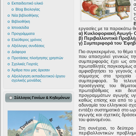
Εκπαιδευτικό υλικό
α
Ο
Blog Βιολογίας
τ
Νέα βιβλιοθήκης
Ο
Βιβλιοθήκη
Ιστοσελίδα
εργασίες με τα παρακάτω θ
α) Κυκλοφοριακή Αγωγή- 
Προγράμματα
β) Περιβαλλοντικά Προβλή
Ελεύθερος χρόνος
γ) Συμπεριφορά του Έφη
Αξιόλογες συνδέσεις
Πιο συγκεκριμένα, το θέμα 
Διάφορα
που απασχολεί γενικώς τη
Προτάσεις πλοήγησης χρηστών
συμπεριφοράς έχει ως απ
Σχολικές Γιορτές
πρωταθλητές παγκοσμίως σε
Άρθρα που μας άρεσαν
αμφισβητήσει το γεγονός ό
σύμμαχος στα τροχαία 
Αξιολόγηση εκπαιδευτικού έργου
συμπεριφορά. Τα τελευτ
σχολικής μονάδας
προσέγγισης του θέματο
πρωτοβάθμιας και δευ
προγραμμάτων αγωγής υγε
Σύλλογος Γονέων & Κηδεμόνων
καθώς επίσης και από το 
αδυναμία του ελληνικού σχο
εντάξει συστηματικά στο 
αγωγής και σχετικές δράσεις
του φαινομένου.
Στη συνέχεια, το δεύτερ
περιβαλλοντικών προβλημ