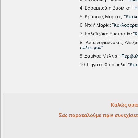
4. Βαραμπούτη Βασιλική: "
Η
5. Κρασσάς Μάρκος:
"Κυκλ
6. Νταή Μαρία:
"Κυκλοφορια
7. Καλαϊτζάκη Ευστρατία:
"Κ
8. Αντωνογιαννάκης Αλέξα
πόλης μου"
9. Δαμίγου Μελίνα:
"Περιβα
10. Πηγάκη Χρυσούλα: "
Κυκ
Καλώς ορίσ
Σας παρακαλούμε πριν συνεχίσετ