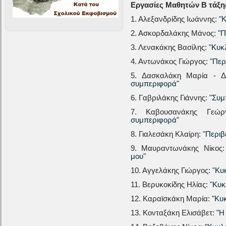
Εργασίες Μαθητών Β τάξη
1. Αλεξανδρίδης Ιωάννης:
"Κ
2. Ασκορδαλάκης Μάνος:
"Π
3. Λενακάκης Βασίλης: "
Κυκ
4. Αντωνάκος Γιώργος:
"Περ
5. Δασκαλάκη Μαρία - Δ
συμπεριφορά"
6. Γαβριλάκης Γιάννης:
"Συμ
7. Καβουσανάκης Γεώρ
συμπεριφορά"
8. Γιαλεσάκη Κλαίρη:
"Περιβ
9. Μαυραντωνάκης Νίκος
μου"
10. Αγγελάκης Γιώργος: "
Κυ
11. Βερυκοκίδης Ηλίας: "
Κυκ
12. Καραϊσκάκη Μαρία:
"Κυ
13. Κονταξάκη Ελισάβετ:
"Η