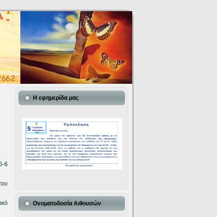
Η εφημερίδα μας
5-6
2ου
ικό
Ονοματοδοσία Αιθουσών