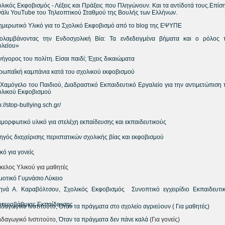
ολικός Εκφοβισμός - Λέξεις και Πράξεις που Πληγώνουν. Και τα αντίδοτά τους.Επίσ
νάλι YouTube του Τηλεοπτικού Σταθμού της Βουλής των Ελλήνων.
ημερωτικό Υλικό για το Σχολικό Εκφοβισμό από το blog της ΕΨΥΠΕ
ολαμβάνοντας την Eνδοσχολική Bία: Τα ενδεδειγμένα βήματα και ο ρόλος 
ολείου»
ήγορος του πολίτη. Είσαι παιδί; Έχεις δικαιώματα
ρωπαΐκή καμπάνια κατά του σχολικού εκφοβισμού
 Χαµόγελο του Παιδιού, Διαδραστικό Εκπαιδευτικό Εργαλείο για την αντιμετώπιση 
ολικού Εκφοβισμού
p://stop-bullying.sch.gr/
ιμορφωτικό υλικό για στελέχη εκπαίδευσης και εκπαιδευτικούς
ηγός διαχείρισης περιστατικών σχολικής βίας και εκφοβισμού
κό για γονείς
κελος Υλικού για μαθητές
μοτικό
Γυμνάσιο
Λύκειο
ηνά Α. Καραβόλτσου, Σχολικός Εκφοβισμός Συνοπτικό εγχειρίδιο Εκπαιδευτι
υτεροβάθμιας Εκπαίδευσης
ιδαγωγικό Ινστιτούτο,
Όταν τα πράγματα στο σχολείο αγριεύουν
( Για μαθητές)
ιδαγωγικό Ινστιτούτο,
Όταν τα πράγματα δεν πάνε καλά
(Για γονείς)