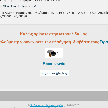
αμμή στήριξης- Χρήσιμα τηλέφωνα για βοήθεια
ps://livewithoutbullying.com/
ήμα Δίωξης Ηλεκτρονικού Εγκλήματος Τηλ.: 210 64 76 464, 210 64 76 000 Λεωφό
εξάνδρας 173, Αθήνα
Καλώς ορίσατε στην ιστοσελίδα μας.
αλούμε πριν συνεχίσετε την πλοήγηση, διαβάστε τους
Όρο
Επικοινωνία
©
5ο Γυμνάσιο Ηρακλείου Κρήτης
- 2024-2025.
Τεχνική υποστήριξη ιστότοπου: Νίκος Αγγελιδάκης, εκπ/κός Πληροφορικής