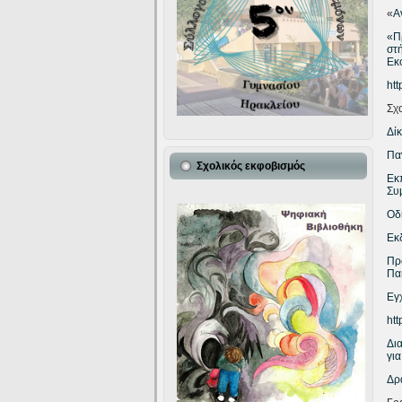
«
Α
«Π
στ
Εκ
htt
Σχ
Δί
Πα
Σχολικός εκφοβισμός
Εκ
Συ
Οδ
Εκ
Πρ
Πα
Εγ
htt
Δι
για
Δρ