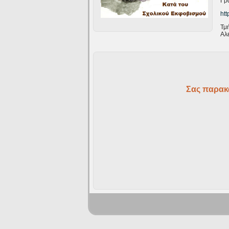
Γρ
htt
Τμ
Αλ
Σας παρακ