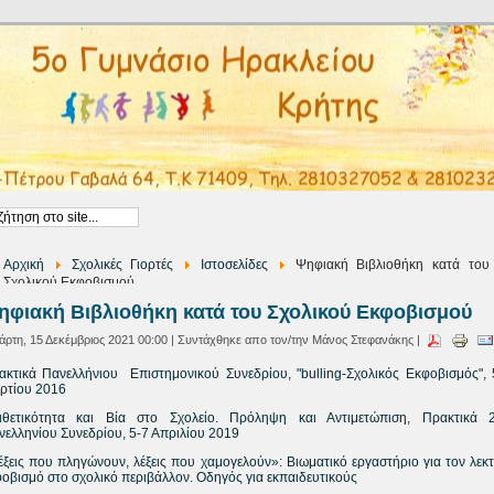
Αρχική
Σχολικές Γιορτές
Ιστοσελίδες
Ψηφιακή Βιβλιοθήκη κατά του
Σχολικού Εκφοβισμού
ηφιακή Βιβλιοθήκη κατά του Σχολικού Εκφοβισμού
άρτη, 15 Δεκέμβριος 2021 00:00 | Συντάχθηκε απο τον/την Μάνος Στεφανάκης |
ακτικά Πανελλήνιου Επιστημονικού Συνεδρίου, "bulling-Σχολικός Εκφοβισμός", 
ρτίου 2016
ιθετικότητα και Βία στο Σχολείο. Πρόληψη και Αντιμετώπιση, Πρακτικά 
νελληνίου Συνεδρίου, 5-7 Απριλίου 2019
έξεις που πληγώνουν, λέξεις που χαμογελούν»: Bιωματικό εργαστήριο για τον λεκτ
φοβισμό στο σχολικό περιβάλλον. Οδηγός για εκπαιδευτικούς