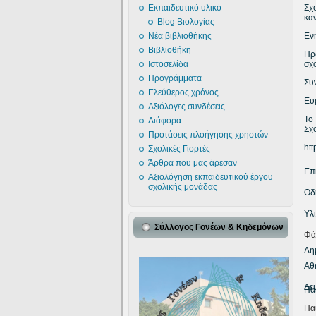
Σχ
Εκπαιδευτικό υλικό
κα
Blog Βιολογίας
Εν
Νέα βιβλιοθήκης
Βιβλιοθήκη
Πρ
σχ
Ιστοσελίδα
Προγράμματα
Συν
Ελεύθερος χρόνος
Ευ
Αξιόλογες συνδέσεις
Το
Διάφορα
Σχ
Προτάσεις πλοήγησης χρηστών
htt
Σχολικές Γιορτές
Άρθρα που μας άρεσαν
Επ
Αξιολόγηση εκπαιδευτικού έργου
σχολικής μονάδας
Οδ
Υλι
Σύλλογος Γονέων & Κηδεμόνων
Φά
Δη
Αθ
Δε
Πα
Πα