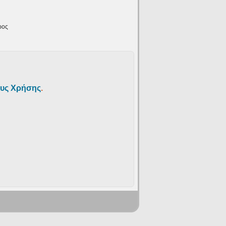
ρος
υς Χρήσης
.