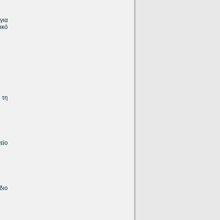
για
ικό
 τη
είο
διο