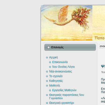
Επιλογές
Αρχική
Επικοινωνία
Ψ
5ου Ουσίας Λόγοι
Νέα-ανακοινώσεις
Τετ
Το σχολείο
Πρ
Καθηγητές
Μα
Μαθητές
Επ
Εργασίες Μαθητών
Πα
Θεατρικές παραστάσεις 5ου
«Λ
Γυμνασίου
εκ
Θεατρικό εργαστήρι