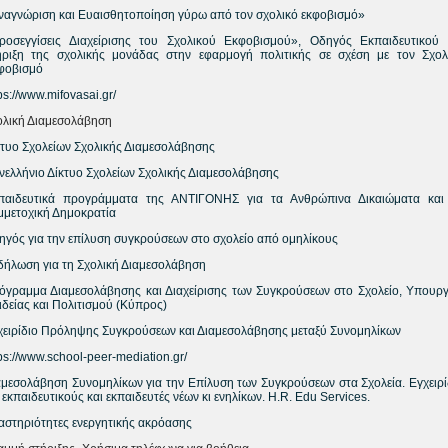
ναγνώριση και Ευαισθητοποίηση γύρω από τον σχολικό εκφοβισμό»
ροσεγγίσεις Διαχείρισης του Σχολικού Εκφοβισμού», Οδηγός Εκπαιδευτικού 
ήριξη της σχολικής μονάδας στην εφαρμογή πολιτικής σε σχέση με τον Σχολ
φοβισμό
ps://www.mifovasai.gr/
ολική Διαμεσολάβηση
κτυο Σχολείων Σχολικής Διαμεσολάβησης
νελλήνιο Δίκτυο Σχολείων Σχολικής Διαμεσολάβησης
παιδευτικά προγράμματα της ΑΝΤΙΓΟΝΗΣ για τα Ανθρώπινα Δικαιώματα και
μμετοχική Δημοκρατία
ηγός για την επίλυση συγκρούσεων στο σχολείο από ομηλίκους
δήλωση για τη Σχολική Διαμεσολάβηση
όγραμμα Διαμεσολάβησης και Διαχείρισης των Συγκρούσεων στο Σχολείο, Υπουργ
ιδείας και Πολιτισμού (Κύπρος)
χειρίδιο Πρόληψης Συγκρούσεων και Διαμεσολάβησης μεταξύ Συνομηλίκων
ps://www.school-peer-mediation.gr/
αμεσολάβηση Συνομηλίκων για την Επίλυση των Συγκρούσεων στα Σχολεία. Εγχειρί
 εκπαιδευτικούς και εκπαιδευτές νέων κι ενηλίκων. H.R. Edu Services.
αστηριότητες ενεργητικής ακρόασης