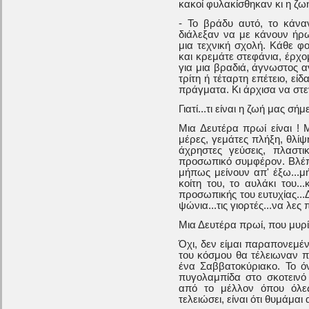
κακοί φυλακίσθηκαν κι η ζω
- Το βράδυ αυτό, το κάναν
διάλεξαν να με κάνουν ήρω
μια τεχνική σχολή. Κάθε φο
και κρεμάτε στεφάνια, έρχ
για μια βραδιά, άγνωστος 
τρίτη ή τέταρτη επέτειο, ε
πράγματα. Κι άρχισα να στε
Γιατί...τι είναι η ζωή μας σήμ
Μια Δευτέρα πρωί είναι ! 
μέρες, γεμάτες πλήξη, θλίψη
άχρηστες γεύσεις, πλαστι
προσωπικό συμφέρον. Βλέπ
μήπως μείνουν απ' έξω...μ
κοίτη του, το αυλάκι του.
προσωπικής του ευτυχίας...
ψώνια...τις γιορτές...να λες 
Μια Δευτέρα πρωί, που μυρίζ
Όχι, δεν είμαι παραπονεμέν
του κόσμου θα τέλειωναν πι
ένα Σαββατοκύριακο. Το ό
πυγολαμπίδα στο σκοτεινό
από το μέλλον όπου όλες
τελειώσει, είναι ότι θυμάμαι