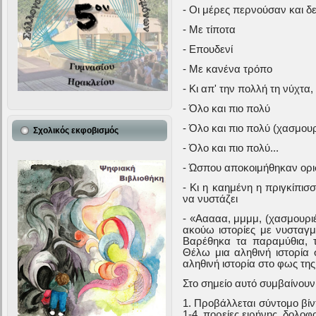
- Οι μέρες περνούσαν και 
- Με τίποτα
- Επουδενί
- Με κανένα τρόπο
- Κι απ' την πολλή τη νύχτα
- Όλο και πιο πολύ
- Όλο και πιο πολύ (χασμουρ
Σχολικός εκφοβισμός
- Όλο και πιο πολύ...
- Ώσπου αποκοιμήθηκαν ορι
- Κι η καημένη η πριγκίπισ
να νυστάζει
- «Ααααα, μμμμ, (χασμουριέ
ακούω ιστορίες με νυσταγμ
Βαρέθηκα τα παραμύθια, τι
Θέλω μια αληθινή ιστορία
αληθινή ιστορία στο φως της
Στο σημείο αυτό συμβαίνου
1. Προβάλλεται σύντομο βίντ
1-4, πορείες ειρήνης, δολο