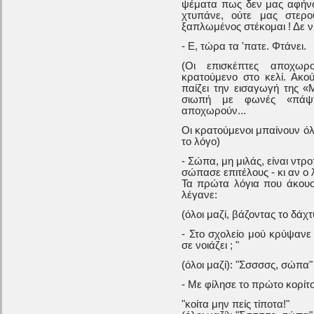
ψέματα πως δεν μας αφήνο
χτυπάνε, ούτε μας στερ
ξαπλωμένος στέκομαι ! Δε 
- Ε, τώρα τα 'πατε. Φτάνει.
(Οι επισκέπτες αποχωρ
κρατούμενο στο κελί. Ακο
παίζει την εισαγωγή της «
σιωπή με φωνές «πάψτ
αποχωρούν...
Οι κρατούμενοι μπαίνουν όλο
το λόγο)
- Σώπα, μη μιλάς, είναι ντρ
σώπασε επιτέλους - κι αν ο 
Τα πρώτα λόγια που άκουσα
λέγανε:
(όλοι μαζί, βάζοντας το δά
- Στο σχολείο μού κρύψανε 
σε νοιάζει ; "
(όλοι μαζί): "Σσσσσς, σώπα"
- Με φίλησε το πρώτο κορίτ
"κοίτα μην πείς τίποτα!"