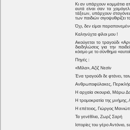
Κι αν υπάρχουν κομμάτια απ
αυτά είναι σαν τα χαμόγε
τάξεων, υπάρχουν σταγόνες 
των παιδιών σιγοψυθιρίζει τ
Όχι, δεν είμαι παραπονεμέν
Καληνύχτα φίλοι μου !
Ακούγεται το τραγούδι «Αρ
διαδηλώσεις για την παιδε
κόσμο με το σύνθημα «αυτοί
Πηγές :
«Μίλα», Αζίζ Νεσίν
Ένα τραγούδι δε φτάνει, τα
Ανθρωποφύλακες, Περικλή
Η αρχαία σκουριά, Μάρω Δ
Η τρομοκρατία της μνήμης, 
Η επέτειος, Γιώργος Μανιώτ
Τα γενέθλια, Ζωρζ Σαρή
Ιστορίες του γέρο Αντόνιο,