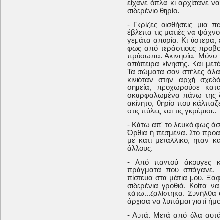
είχανε όπλα κι αρχίσανε να
σιδερένιο θηρίο.
- Γκρίζες αισθήσεις, μια 
έβλεπα τις ματιές να ψάχν
γεμάτα απορία. Κι ύστερα,
φως από τεράστιους προβολ
πρόσωπα. Ακινησία. Μόνο
απόπειρα κίνησης. Και μετ
Τα σώματα σαν στήλες άλατ
κινιόταν στην αρχή σχεδό
σημεία, προχωρούσε κατ
σκαρφαλωμένα πάνω της δεν
ακίνητο, θηρίο που κάλπαζ
στις πύλες και τις γκρέμισε.
- Κάτω απ' το λευκό φως ά
Όρθια ή πεσμένα. Στο προα
με κάτι μεταλλικό, ήταν 
άλλους.
- Από παντού άκουγες κρ
πράγματα που σπάγανε. Ε
πίστευα στα μάτια μου. Ξα
σιδερένια γροθιά. Κοίτα ν
κάτω...ζαλίστηκα. Συνήλθ
άρχισα να λυπάμαι γιατί ήμο
- Αυτά. Μετά από όλα αυτ