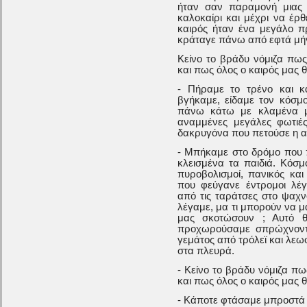
ήταν σαν παραμονή μιας 
καλοκαίρι και μέχρι να έρθ
καιρός ήταν ένα μεγάλο π
κράταγε πάνω από εφτά μήνε
Κείνο το βράδυ νόμιζα πως
και πως όλος ο καιρός μας θ
- Πήραμε το τρένο και κ
βγήκαμε, είδαμε τον κόσμ
πάνω κάτω με κλαμένα μ
αναμμένες μεγάλες φωτιέ
δακρυγόνα που πετούσε η α
- Μπήκαμε στο δρόμο που 
κλεισμένα τα παιδιά. Κόσμ
πυροβολισμοί, πανικός κα
που φεύγανε έντρομοι λέγ
από τις ταράτσες στο ψαχν
λέγαμε, μα τι μπορούν να μα
μας σκοτώσουν ; Αυτό θα
προχωρούσαμε σπρώχνοντ
γεμάτος από τρόλεϊ και λε
στα πλευρά.
- Κείνο το βράδυ νόμιζα πω
και πως όλος ο καιρός μας θ
- Κάποτε φτάσαμε μπροστά 