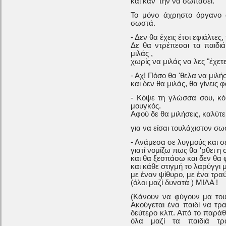
και κάν' την να σωπάσει.
Το μόνο άχρηστο όργανο α
σωστά.
- Δεν θα έχεις έτσι εφιάλτες,
Δε θα ντρέπεσαι τα παιδι
μιλάς ,
χωρίς να μιλάς να λες "έχετε 
- Αχ! Πόσο θα 'θελα να μιλ
και δεν θα μιλάς, θα γίνεις 
- Κόψε τη γλώσσα σου, κόψ
μουγκός.
Αφού δε θα μιλήσεις, καλύτ
για να είσαι τουλάχιστον σω
- Ανάμεσα σε λυγμούς και 
γιατί νομίζω πως θα 'ρθει η
και θα ξεσπάσω και δεν θα 
και κάθε στιγμή το λαρύγγι 
με έναν ψίθυρο, με ένα τραύ
(όλοι μαζί δυνατά ) ΜΙΛΑ !
(Κάνουν να φύγουν μα του
Ακούγεται ένα παιδί να τρ
δεύτερο κλπ. Από το παράθυ
όλα μαζί τα παιδιά τρ