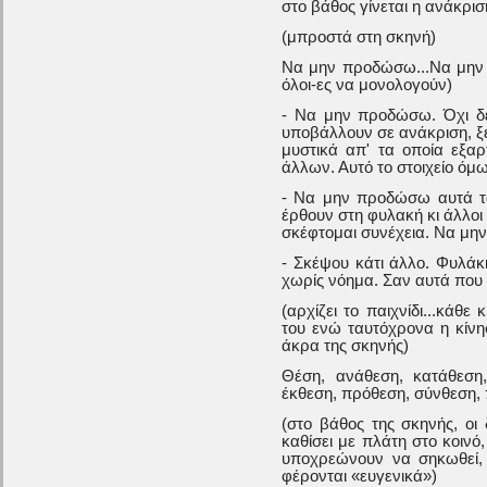
στο βάθος γίνεται η ανάκρισ
(μπροστά στη σκηνή)
Να μην προδώσω...Να μην
όλοι-ες να μονολογούν)
- Να μην προδώσω. Όχι δ
υποβάλλουν σε ανάκριση, ξέρ
μυστικά απ' τα οποία εξα
άλλων. Αυτό το στοιχείο όμ
- Να μην προδώσω αυτά τα
έρθουν στη φυλακή κι άλλο
σκέφτομαι συνέχεια. Να μ
- Σκέψου κάτι άλλο. Φυλάκι
χωρίς νόημα. Σαν αυτά που 
(αρχίζει το παιχνίδι...κάθε
του ενώ ταυτόχρονα η κίνη
άκρα της σκηνής)
Θέση, ανάθεση, κατάθεση,
έκθεση, πρόθεση, σύνθεση,
(στο βάθος της σκηνής, ο
καθίσει με πλάτη στο κοινό
υποχρεώνουν να σηκωθεί,
φέρονται «ευγενικά»)