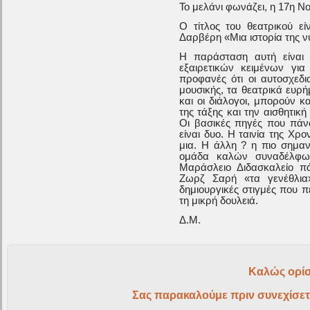
Το μελάνι φωνάζει, η 17η Ν
Ο τίτλος του θεατρικού ε
Δαρβέρη «Μια ιστορία της ν
Η παράσταση αυτή είναι 
εξαιρετικών κειμένων για 
προφανές ότι οι αυτοσχεδι
μουσικής, τα θεατρικά ευρή
και οι διάλογοι, μπορούν 
της τάξης και την αισθητικ
Οι βασικές πηγές που πάν
είναι δυο. Η ταινία της Χρ
μια. Η άλλη ? η πιο σημαν
ομάδα καλών συναδέλφων
Μαράσλειο Διδασκαλείο π
Ζωρζ Σαρή «τα γενέθλια»
δημιουργικές στιγμές που 
τη μικρή δουλειά.
Δ.Μ.
Καλώς ορίσ
Σας παρακαλούμε πριν συνεχίσετ