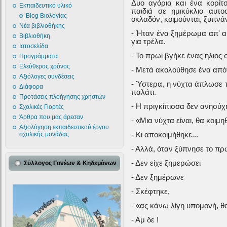
Δυο αγόρια και ένα κορίτσ
Εκπαιδευτικό υλικό
παιδιά σε ημικύκλιο αυτοσ
Blog Βιολογίας
οκλαδόν, κοιμούνται, ξυπνά
Νέα βιβλιοθήκης
- Ήταν ένα ξημέρωμα απ' αυ
Βιβλιοθήκη
για τρέλα.
Ιστοσελίδα
- Το πρωί βγήκε ένας ήλιος σ
Προγράμματα
Ελεύθερος χρόνος
- Μετά ακολούθησε ένα από
Αξιόλογες συνδέσεις
- Ύστερα, η νύχτα άπλωσε 
Διάφορα
παλάτι.
Προτάσεις πλοήγησης χρηστών
- Η πριγκίπισσα δεν ανησύχ
Σχολικές Γιορτές
Άρθρα που μας άρεσαν
- «Μια νύχτα είναι, θα κοιμ
Αξιολόγηση εκπαιδευτικού έργου
- Κι αποκοιμήθηκε...
σχολικής μονάδας
- Αλλά, όταν ξύπνησε το πρω
- Δεν είχε ξημερώσει
Σύλλογος Γονέων & Κηδεμόνων
- Δεν ξημέρωνε
- Σκέφτηκε,
- «ας κάνω λίγη υπομονή, θ
- Αμ δε !