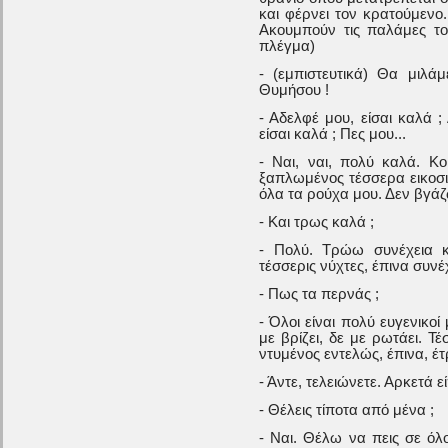
και φέρνει τον κρατούμενο.
Ακουμπούν τις παλάμες το
πλέγμα)
- (εμπιστευτικά) Θα μιλά
Θυμήσου !
- Αδελφέ μου, είσαι καλά
είσαι καλά ; Πες μου...
- Ναι, ναι, πολύ καλά. Κο
ξαπλωμένος τέσσερα εικοσ
όλα τα ρούχα μου. Δεν βγάζ
- Και τρως καλά ;
- Πολύ. Τρώω συνέχεια κ
τέσσερις νύχτες, έπινα συν
- Πως τα περνάς ;
- Όλοι είναι πολύ ευγενικοί
με βρίζει, δε με ρωτάει. 
ντυμένος εντελώς, έπινα, έ
- Άντε, τελειώνετε. Αρκετά εί
- Θέλεις τίποτα από μένα ;
- Ναι. Θέλω να πεις σε ό