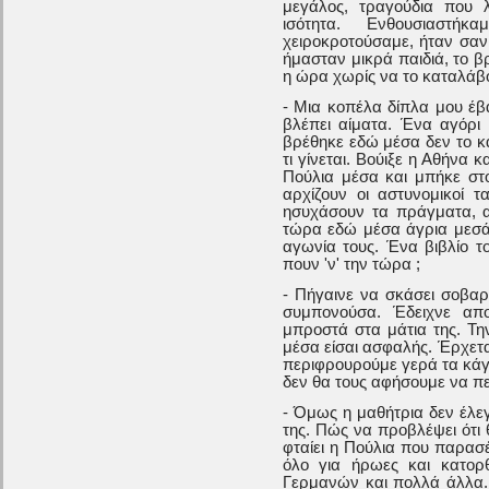
μεγάλος, τραγούδια που 
ισότητα. Ενθουσιαστήκ
χειροκροτούσαμε, ήταν σαν
ήμασταν μικρά παιδιά, το 
η ώρα χωρίς να το καταλάβο
- Μια κοπέλα δίπλα μου έβ
βλέπει αίματα. Ένα αγόρι 
βρέθηκε εδώ μέσα δεν το κ
τι γίνεται. Βούιξε η Αθήνα 
Πούλια μέσα και μπήκε στ
αρχίζουν οι αστυνομικοί 
ησυχάσουν τα πράγματα, αν
τώρα εδώ μέσα άγρια μεσάν
αγωνία τους. Ένα βιβλίο τ
πουν 'ν' την τώρα ;
- Πήγαινε να σκάσει σοβαρ
συμπονούσα. Έδειχνε απ
μπροστά στα μάτια της. Τη
μέσα είσαι ασφαλής. Έρχεται
περιφρουρούμε γερά τα κάγ
δεν θα τους αφήσουμε να π
- Όμως η μαθήτρια δεν έλεγ
της. Πώς να προβλέψει ότι
φταίει η Πούλια που παρασέρ
όλο για ήρωες και κατορ
Γερμανών και πολλά άλλα. 