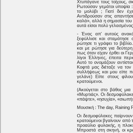
Χτυπάγανε τους τοίχους, σ
Ρωτούσαν γεμάτοι υποψία : Γ
το μολύβι ; Γιατί δεν έ
Αντιδρούσαν στις απαντήσ
καλά», αλλά η σημασία του
αυτά είσαι πολύ γελασμένο
- Ένας απ' αυτούς ανακά
ξεφύλλισε και σταμάτησε
ρώτησε τι γράφει το βιβλίο
και με ρώτησε για δεύτερη
πως όταν είχαν έρθει οι Γ
λίγοι Έλληνες, έπειτα περ
Αυτό το ονομάζουν αντίστα
Κοφτά μας διέταξε να τον
συλλήψεως και μου είπε π
γελάνε) Είπε στους φίλο
κρατούμενοι.
(Ακούγεται στο βάθος μια
«Μυρτιάς». Οι δεσμοφύλακ
«πάψτε», «ησυχία», «σιωπή
Μουσική : The day, Raining 
Οι δεσμοφύλακες παίρνουν 
κρατούμενοι βγαίνουν από τ
προαύλιο φυλακής, η πλοκή
Μπροστά στη σκηνή, οι κρα