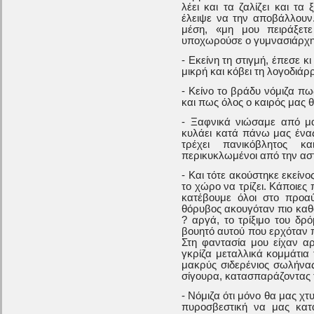
λέει και τα ζαλίζει και τα 
έλειψε να την αποβάλλουν.
μέση, «μη μου πειράξετ
υποχωρούσε ο γυμνασιάρχη
- Εκείνη τη στιγμή, έπεσε κ
μικρή και κόβει τη λογοδιά
- Κείνο το βράδυ νόμιζα πω
και πως όλος ο καιρός μας θ
- Ξαφνικά νιώσαμε από μ
κυλάει κατά πάνω μας ένας
τρέχει πανικόβλητος 
περικυκλωμένοι από την αστ
- Και τότε ακούστηκε εκείν
το χώρο να τρίζει. Κάποιες
κατέβουμε όλοι στο προαύ
θόρυβος ακουγόταν πιο καθα
? αργά, το τρίξιμο του δρό
βουητό αυτού που ερχόταν π
Στη φαντασία μου είχαν αρ
γκρίζα μεταλλικά κομμάτια 
μακρύς σιδερένιος σωλήνας
σίγουρα, κατασπαράζοντας 
- Νόμιζα ότι μόνο θα μας χ
πυροσβεστική να μας κατα