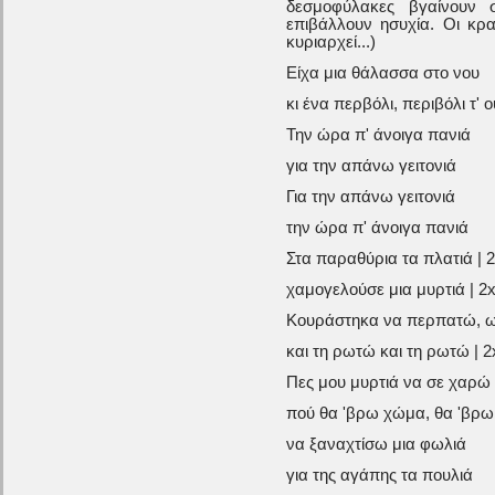
δεσμοφύλακες βγαίνουν 
επιβάλλουν ησυχία. Οι κρα
κυριαρχεί...)
Είχα μια θάλασσα στο νου
κι ένα περβόλι, περιβόλι τ' 
Την ώρα π' άνοιγα πανιά
για την απάνω γειτονιά
Για την απάνω γειτονιά
την ώρα π' άνοιγα πανιά
Στα παραθύρια τα πλατιά | 
χαμογελούσε μια μυρτιά | 2
Κουράστηκα να περπατώ, ω,
και τη ρωτώ και τη ρωτώ | 2
Πες μου μυρτιά να σε χαρώ
πού θα 'βρω χώμα, θα 'βρω 
να ξαναχτίσω μια φωλιά
για της αγάπης τα πουλιά