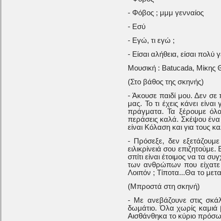
- Φόβος ; μμμ γενναίος
- Εσύ
- Εγώ, τι εγώ ;
- Είσαι αλήθεια, είσαι πολύ γ
Μουσική : Batucada, Μίκης
(Στο βάθος της σκηνής)
- Άκουσε παιδί μου. Δεν σε
μας. Το τι έχεις κάνει είναι
πράγματα. Τα ξέρουμε όλα
περάσεις καλά. Σκέψου ένα
είναι Κόλαση και για τους κ
- Πρόσεξε, δεν εξετάζουμε
ειλικρίνειά σου επιζητούμε
σπίτι είναι έτοιμος να τα 
των ανθρώπων που είχατε 
Λοιπόν ; Τίποτα...Θα το μετα
(Μπροστά στη σκηνή)
- Με ανεβάζουνε στις σκά
δωμάτιο. Όλα χωρίς καμιά 
Αισθάνθηκα το κύριο πρόσ