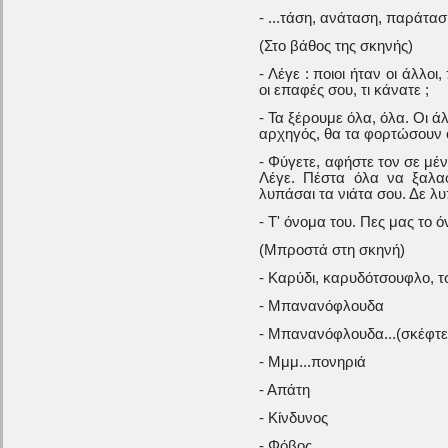
- ...τάση, ανάταση, παράτα
(Στο βάθος της σκηνής)
- Λέγε : ποιοι ήταν οι άλλο
οι επαφές σου, τι κάνατε ;
- Τα ξέρουμε όλα, όλα. Οι ά
αρχηγός, θα τα φορτώσουν 
- Φύγετε, αφήστε τον σε μένα
Λέγε. Πέστα όλα να ξαλα
λυπάσαι τα νιάτα σου. Δε λυ
- Τ' όνομα του. Πες μας το ό
(Μπροστά στη σκηνή)
- Καρύδι, καρυδότσουφλο, τ
- Μπανανόφλουδα
- Μπανανόφλουδα...(σκέφτε
- Μμμ...πονηριά
- Απάτη
- Κίνδυνος
- Φόβος