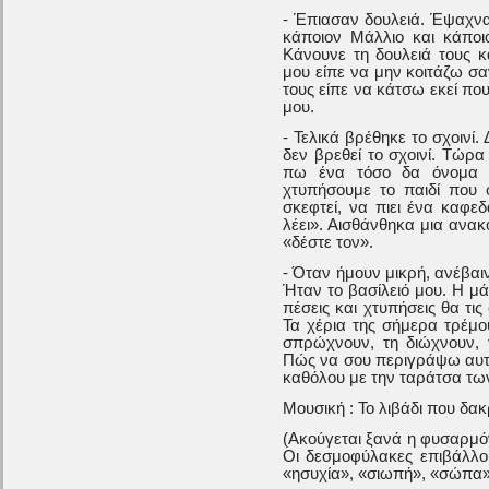
- Έπιασαν δουλειά. Έψαχναν
κάποιον Μάλλιο και κάπο
Κάνουνε τη δουλειά τους 
μου είπε να μην κοιτάζω σ
τους είπε να κάτσω εκεί πο
μου.
- Τελικά βρέθηκε το σχοινί.
δεν βρεθεί το σχοινί. Τώρ
πω ένα τόσο δα όνομα κ
χτυπήσουμε το παιδί που 
σκεφτεί, να πιει ένα καφε
λέει». Αισθάνθηκα μια ανακ
«δέστε τον».
- Όταν ήμουν μικρή, ανέβαιν
Ήταν το βασίλειό μου. Η μ
πέσεις και χτυπήσεις θα τις
Τα χέρια της σήμερα τρέμο
σπρώχνουν, τη διώχνουν, γ
Πώς να σου περιγράψω αυτή
καθόλου με την ταράτσα τω
Μουσική : Το λιβάδι που δα
(Ακούγεται ξανά η φυσαρμόν
Οι δεσμοφύλακες επιβάλλ
«ησυχία», «σιωπή», «σώπα».