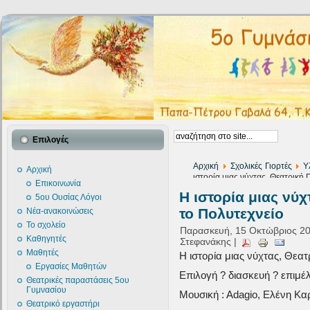
Επιλογές
Αρχική
Σχολικές Γιορτές
Υ
Αρχική
ιστορία μιας νύχτας, Θεατρική
Επικοινωνία
Η ιστορία μιας νύ
5ου Ουσίας Λόγοι
το Πολυτεχνείο
Νέα-ανακοινώσεις
Το σχολείο
Παρασκευή, 15 Οκτώβριος 20
Καθηγητές
Στεφανάκης |
Μαθητές
Η ιστορία μιας νύχτας, Θεα
Εργασίες Μαθητών
Επιλογή ? διασκευή ? επιμέ
Θεατρικές παραστάσεις 5ου
Γυμνασίου
Μουσική : Αdagio, Ελένη Κα
Θεατρικό εργαστήρι