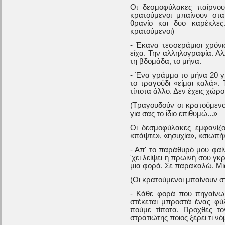
Οι δεσμοφύλακες παίρνο
κρατούμενοι μπαίνουν στα
θρανίο και δυο καρέκλε
κρατούμενοι)
- Έκανα τεσσεράμισι χρόν
είχα. Την αλληλογραφία. Α
τη βδομάδα, το μήνα.
- Ένα γράμμα το μήνα 20 γρα
το τραγούδι «είμαι καλά». 
τίποτα άλλο. Δεν έχεις χώρο.
(Τραγουδούν οι κρατούμενοι
για σας το ίδιο επιθυμώ...»
Οι δεσμοφύλακες εμφανίζ
«πάψτε», «ησυχία», «σιωπή
- Απ' το παράθυρό μου φαί
'χει λείψει η πρωινή σου γκρ
μια φορά. Σε παρακαλώ. Μια
(Οι κρατούμενοι μπαίνουν σ
- Κάθε φορά που πηγαίνω
στέκεται μπροστά ένας φύ
πούμε τίποτα. Προχθές τ
στρατιώτης ποιος ξέρει τι ν