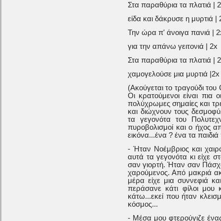
Στα παραθύρια τα πλατιά | 
είδα και δάκρυσε η μυρτιά | 
Την ώρα π' άνοιγα πανιά | 2
για την απάνω γειτονιά | 2x
Στα παραθύρια τα πλατιά | 
χαμογελούσε μια μυρτιά |2x
(Ακούγεται το τραγούδι του
Οι κρατούμενοι είναι πια ο
πολύχρωμες σημαίες και τρ
και διώχνουν τους δεσμοφύ
τα γεγονότα του Πολυτεχ
πυροβολισμοί και ο ήχος α
εικόνα...ένα ? ένα τα παιδιά
- Ήταν Νοέμβριος και χαι
αυτά τα γεγονότα κι είχε στ
σαν γιορτή. Ήταν σαν Πάσχ
χαρούμενος. Από μακριά ακ
μέρα είχε μια συννεφιά κ
περάσανε κάτι φίλοι μου 
κάτω...εκεί που ήταν κλεισμ
κόσμος...
- Μέσα μου φτερούγιζε ένας