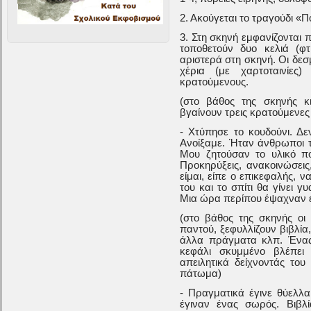
2. Ακούγεται το τραγούδι «Π
3. Στη σκηνή εμφανίζονται
τοποθετούν δυο κελιά (φτ
αριστερά στη σκηνή. Οι δεσ
χέρια (με χαρτοταινίες
κρατούμενους.
(στο βάθος της σκηνής κ
βγαίνουν τρεις κρατούμενες -
- Χτύπησε το κουδούνι. Δε
Ανοίξαμε. Ήταν άνθρωποι τ
Μου ζητούσαν το υλικό πο
Προκηρύξεις, ανακοινώσεις
είμαι, είπε ο επικεφαλής, ν
του και το σπίτι θα γίνει 
Μια ώρα περίπου έψαχναν έ
(στο βάθος της σκηνής οι
παντού, ξεφυλλίζουν βιβλία
άλλα πράγματα κλπ. Ένας
κεφάλι σκυμμένο βλέπει 
απειλητικά δείχνοντάς του
πάτωμα)
- Πραγματικά έγινε θύελλα
έγιναν ένας σωρός. Βιβλ