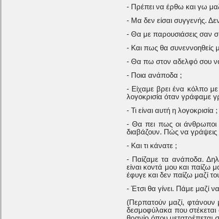
- Πρέπει να έρθω και γω μαζ
- Μα δεν είσαι συγγενής. Δε
- Θα με παρουσιάσεις σαν σ
- Και πως θα συνεννοηθείς 
- Θα πω στον αδελφό σου ν
- Ποια ανάποδα ;
- Είχαμε βρει ένα κόλπο με
λογοκρισία όταν γράφαμε γ
- Τι είναι αυτή η λογοκρισία ;
- Θα πει πως οι άνθρωποι 
διαβάζουν. Πώς να γράψεις 
- Και τι κάνατε ;
- Παίζαμε τα ανάποδα. Δηλ
είναι κοντά μου και παίζω μ
έφυγε και δεν παίζω μαζί το
- Έτσι θα γίνει. Πάμε μαζί 
(Περπατούν μαζί, φτάνουν 
δεσμοφύλακα που στέκεται απ
θρανίο όπου μετατρέπεται σ