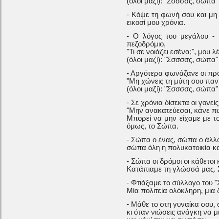
(όλοι μαζί): "Σσσσσς, σώπα"
- Κόψε τη φωνή σου και μη 
εικοσί μου χρόνια.
- Ο λόγος του μεγάλου -
πεζοδρόμιο,
"Τι σε νοιάζει εσένα;", μου 
(όλοι μαζί): "Σσσσσς, σώπα"
- Αργότερα φωνάζανε οι προ
"Μη χώνεις τη μύτη σου παν
(όλοι μαζί): "Σσσσσς, σώπα"
- Σε χρόνια δίσεκτα οι γονεί
"Μην ανακατεύεσαι, κάνε πω
Μπορεί να μην είχαμε με το
όμως, το Σώπα.
- Σώπα ο ένας, σώπα ο άλλ
σώπα όλη η πολυκατοικία κα
- Σώπα οι δρόμοι οι κάθετοι 
Κατάπιαμε τη γλώσσά μας. Σ
- Φτιάξαμε το σύλλογο του 
Μία πολιτεία ολόκληρη, μια
- Μάθε το στη γυναίκα σου, 
κι όταν νιώσεις ανάγκη να 