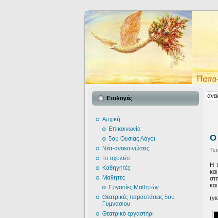
Επιλογές
Αρχική
Επικοινωνία
Ο
5ου Ουσίας Λόγοι
Νέα-ανακοινώσεις
Τετ
Το σχολείο
Η 
Καθηγητές
κα
Μαθητές
στ
και
Εργασίες Μαθητών
Θεατρικές παραστάσεις 5ου
(γι
Γυμνασίου
Θεατρικό εργαστήρι