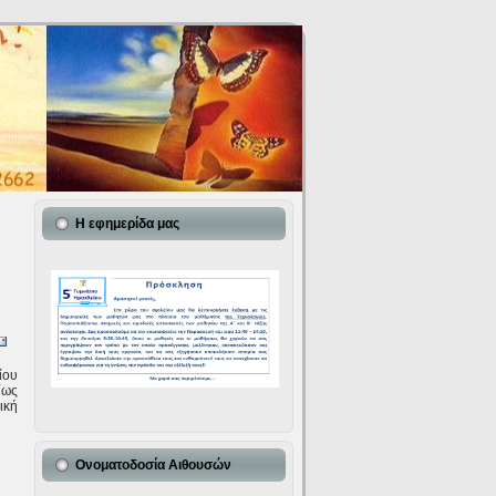
Η εφημερίδα μας
ίου
ίως
ική
Ονοματοδοσία Αιθουσών