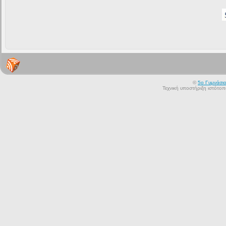
©
5ο Γυμνάσι
Τεχνική υποστήριξη ιστότο