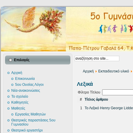
Επιλογές
Αρχική
Εκπαιδευτικό υλικό
Αρχική
Επικοινωνία
Λεξικά
5ου Ουσίας Λόγοι
Νέα-ανακοινώσεις
Φίλτρο Τίτλου
Το σχολείο
#
Τίτλος άρθρου
Καθηγητές
1
Το Λεξικό Henry George Liddel
Μαθητές
Εργασίες Μαθητών
Θεατρικές παραστάσεις 5ου
Γυμνασίου
Θεατρικό εργαστήρι