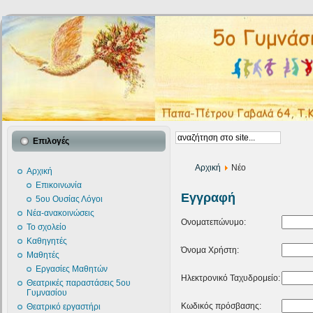
Επιλογές
Αρχική
Νέο
Αρχική
Επικοινωνία
Εγγραφή
5ου Ουσίας Λόγοι
Νέα-ανακοινώσεις
Ονοματεπώνυμο:
Το σχολείο
Καθηγητές
Όνομα Χρήστη:
Μαθητές
Εργασίες Μαθητών
Ηλεκτρονικό Ταχυδρομείο:
Θεατρικές παραστάσεις 5ου
Γυμνασίου
Κωδικός πρόσβασης:
Θεατρικό εργαστήρι