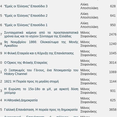
Αλίκη
04
"Εμείς οι Έλληνες" Επεισόδιο 3
628
Αποστολάκη
Αλίκη
05
"Εμείς οι Έλληνες" Επεισόδιο 2
641
Αποστολάκη
Αλίκη
06
"Εμείς οι Έλληνες" Επεισόδιο 1
950
Αποστολάκη
Συνταγματικά κείμενα από τα προεπαναστατικά
Μάνος
07
2476
χρόνια έως και το ισχύον Σύνταγμα της Ελλάδας
Στεφανάκης
9η Νοεμβρίου 1866: Ολοκαύτωμα της Μονής
Μάνος
08
1240
Αρκαδίου
Στεφανάκης
Μάνος
09
Η Φιλική Εταιρεία και η Κήρυξη της Επανάστασης
1045
Στεφανάκης
Μάνος
10
Ο Όρκος της Φιλικής Εταιρείας
3014
Στεφανάκης
Ο Ξεσηκωμός του Γένους, ένα Ντοκιμαντέρ του
Μάνος
11
1069
History Channel
Στεφανάκης
Μάνος
12
1821: Η Πορεία προς τη μεγάλη στιγμή
1144
Στεφανάκης
Η Ευρώπη το 15ο-18ο αι μΧ, με αρκετή δόση
Μάνος
13
931
χιούμορ
Στεφανάκης
Μάνος
14
Η Αθηναϊκή Δημοκρατία
625
Στεφανάκης
Μάνος
15
Γαλλική Επανάσταση. Η πορεία προς τη δημοκρατία
3658
Στεφανάκης