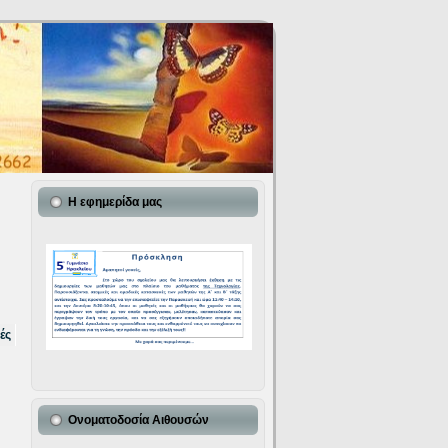
Η εφημερίδα μας
ές
Ονοματοδοσία Αιθουσών