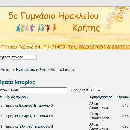
Αρχική
Εκπαιδευτικό υλικό
Θέματα Ιστορίας
έματα Ιστορίας
λτρο Τίτλου
Προβολή #
#
Τίτλος άρθρου
Αρθρογράφος
Προβολ
Αλίκη
01
"Εμείς οι Έλληνες" Επεισόδιο 6
649
Αποστολάκη
Αλίκη
02
"Εμείς οι Έλληνες" Επεισόδιο 5
856
Αποστολάκη
Αλίκη
03
"Εμείς οι 'Ελληνες" Επεισόδιο 4
636
Αποστολάκη