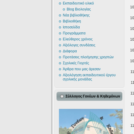
Εκπαιδευτικό υλικό
1
Blog Βιολογίας
Νέα βιβλιοθήκης
1
Βιβλιοθήκη
Ιστοσελίδα
1
Προγράμματα
Ελεύθερος χρόνος
1
Αξιόλογες συνδέσεις
1
Διάφορα
Προτάσεις πλοήγησης χρηστών
1
Σχολικές Γιορτές
Άρθρα που μας άρεσαν
1
Αξιολόγηση εκπαιδευτικού έργου
σχολικής μονάδας
1
1
Σύλλογος Γονέων & Κηδεμόνων
1
1
1