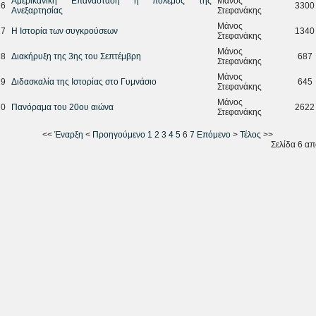
Αμερικανική Επανάσταση ή πόλεμος της
Μάνος
16
3300
Ανεξαρτησίας
Στεφανάκης
Μάνος
17
Η Ιστορία των συγκρούσεων
1340
Στεφανάκης
Μάνος
18
Διακήρυξη της 3ης του Σεπτέμβρη
687
Στεφανάκης
Μάνος
19
Διδασκαλία της Ιστορίας στο Γυμνάσιο
645
Στεφανάκης
Μάνος
20
Πανόραμα του 20ου αιώνα
2622
Στεφανάκης
<<
Έναρξη
<
Προηγούμενο
1
2
3
4
5
6
7
Επόμενο
>
Τέλος
>>
Σελίδα 6 απ