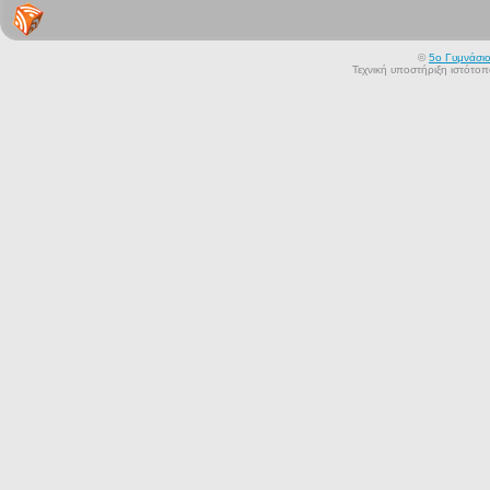
©
5ο Γυμνάσι
Τεχνική υποστήριξη ιστότο